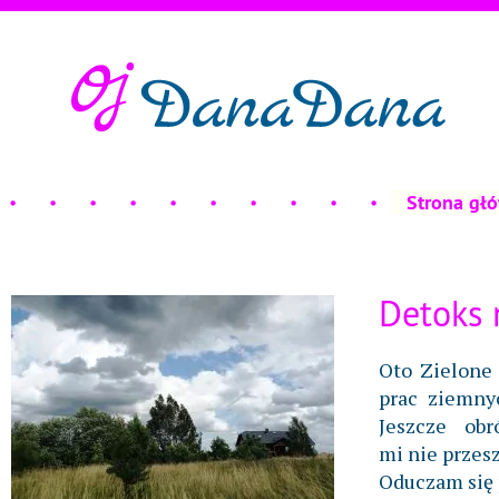
Strona gł
Detoks 
Oto Zielone 
prac ziemnyc
Jeszcze ob
mi nie przesz
Oduczam się 