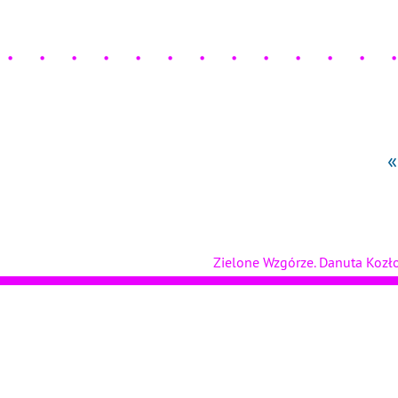
«
Zielone Wzgórze. Danuta Koz