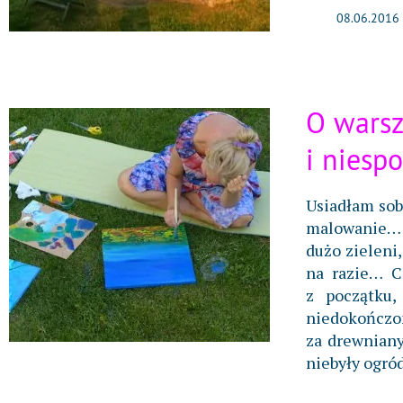
08.06.2016
O warsz
i niesp
Usiadłam sob
malowanie… J
dużo zieleni
na razie… C
z początku,
niedokończ
za drewniany
niebyły ogró