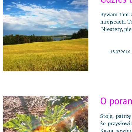
Bywam tam co
miejscach. T
Niestety, pie
13.07.2016
O pora
Stoję, patrz
że przysłowi
Kasia powied