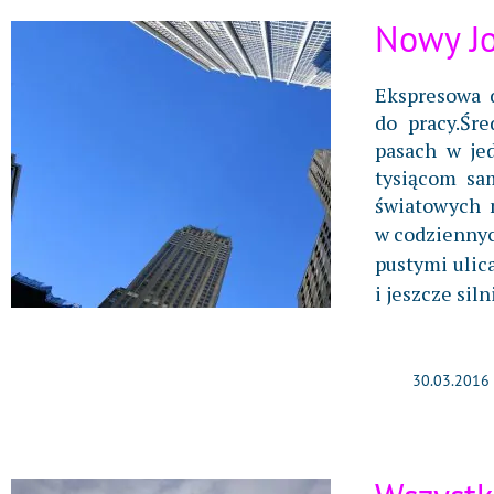
Nowy Jo
Ekspresowa d
do pracy.Śr
pasach w jed
tysiącom sa
światowych m
w codziennyc
pustymi ulic
i jeszcze sil
30.03.2016