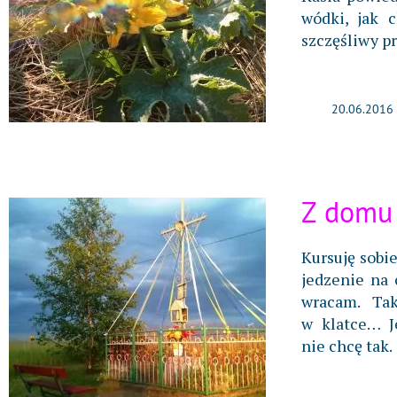
wódki, jak c
szczęśliwy p
20.06.2016
Z domu
Kursuję sobi
jedzenie na
wracam. Ta
w klatce… J
nie chcę tak.