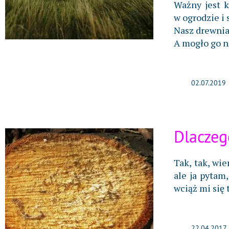
Ważny jest k
w ogrodzie i 
Nasz drewni
A mogło go n
02.07.2019
Dlaczeg
Tak, tak, wi
ale ja pytam
wciąż mi się 
22.04.2017