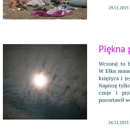
29.11.2015
Piękna 
Wczoraj to 
W Ełku manda
księżyca i j
Napiszę tylko
czuje i pr
pozostawił w
26.11.2015