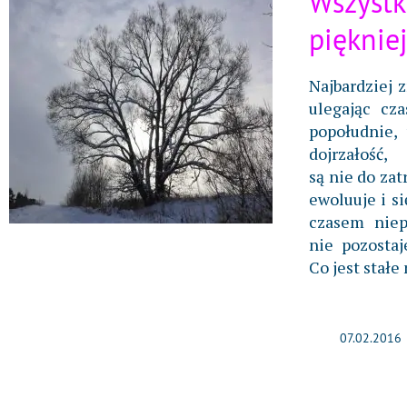
Wszystk
pięknie
Najbardziej z
ulegając cza
popołudnie, 
dojrzałoś
są nie do zat
ewoluuje i s
czasem niep
nie pozostaj
Co jest stał
07.02.2016