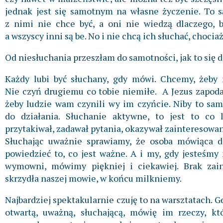
jednak jest się samotnym na własne życzenie. To są 
z nimi nie chce być, a oni nie wiedzą dlaczego, 
a wszyscy inni są be. No i nie chcą ich słuchać, choci
Od niesłuchania przeszłam do samotności, jak to się
Każdy lubi być słuchany, gdy mówi. Chcemy, żeby 
Nie czyń drugiemu co tobie niemiłe. A Jezus zapodał
żeby ludzie wam czynili wy im czyńcie. Niby to sam
do działania. Słuchanie aktywne, to jest to co l
przytakiwał, zadawał pytania, okazywał zainteresowa
Słuchając uważnie sprawiamy, że osoba mówiąca d
powiedzieć to, co jest ważne. A i my, gdy jesteśmy 
wymowni, mówimy piękniej i ciekawiej. Brak za
skrzydła naszej mowie, w końcu milkniemy.
Najbardziej spektakularnie czuję to na warsztatach.
otwartą, uważną, słuchającą, mówię im rzeczy, któ