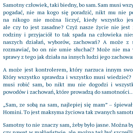
Samotny człowiek, taki biedny, bo sam. Sam musi wsz
pogadać, nie ma kogo się poradzić, nikt mu nie po
na nikogo nie można liczyć, kiedy wszystko jes
ale czy to jest zasadne? Czyż nasze życie nie jes
rodziny i przyjaciół to tak spada na człowieka ni
naszych działań, wyborów, zachowań? A może z 
rozmawiać, bo on nie umie słuchać? Może nie ma 
sprawy z tego jak działa na innych ludzi jego zachowa
A może jest kontrolerem, który narzuca innym swoj
Który wszystko sprawdza i wszystko musi wiedzieć?
musi robić sam, bo nikt mu nie dogodzi i wszyst
powodów i zachowań, które prowadzą do samotności
„Sam, ze sobą na sam, najlepiej się mam” – śpiewa
Homini. To jest maksyma życiowa tak zwanych samotn
Samotny to nie znaczy sam, żeby było jasne. Można 
czy nawet w małżeństwie, ale można też być szczęśl