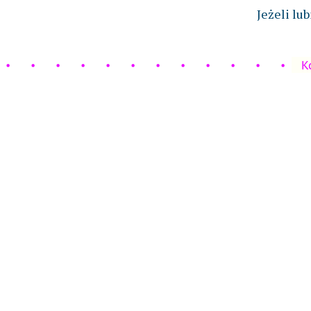
Jeżeli lu
K