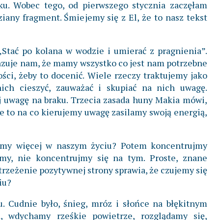
ku. Wobec tego, od pierwszego stycznia zaczęłam
any fragment. Śmiejemy się z El, że to nasz tekst
„Stać po kolana w wodzie i umierać z pragnienia”.
kazuje nam, że mamy wszystko co jest nam potrzebne
ści, żeby to docenić. Wiele rzeczy traktujemy jako
ich cieszyć, zauważać i skupiać na nich uwagę.
 uwagę na braku. Trzecia zasada huny Makia mówi,
ze to na co kierujemy uwagę zasilamy swoją energią,
cemy więcej w naszym życiu? Potem koncentrujmy
my, nie koncentrujmy się na tym. Proste, znane
trzeżenie pozytywnej strony sprawia, że czujemy się
iu?
. Cudnie było, śnieg, mróz i słońce na błękitnym
ą, wdychamy rześkie powietrze, rozglądamy się,