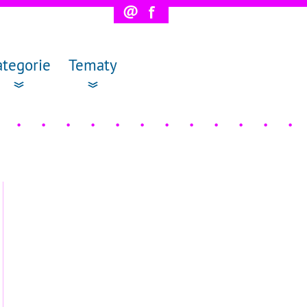
@
f
ategorie
Tematy