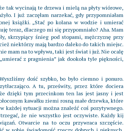
e tak wycinają te drzewa i mielą na płyty wiórowe,
żyło. I już zaczęłam narzekać, gdy przypomniałam
onej książki. „Stać po kolana w wodzie i umierać
czuję teraz, dlaczego mi się przypomniało? Aha. Mam
ały, skrzypiący śnieg pod stopami, mężczyznę przy
cież niektórzy mają bardzo daleko do takich miejsc.
nie mam na to wpływu, taki jest świat i już. Nie ocalę
 „umierać z pragnienia” jak dookoła tyle piękności,
Wyszliśmy dość szybko, bo było ciemno i ponuro.
tłaczająco. A tu, prześwity, przez które dociera
e dzięki tym przecinkom ten las jest jasny i jest
ołoconym kawałku ziemi rosną małe drzewka, które
 w każdej sytuacji można znaleźć coś pozytywnego.
trzegać, że nie wszystko jest oczywiste. Każdy kij
iązań. Otwarcie na to oczu przywraca szczęście.
zić w sobie świadomość rzeczy dobrych i pięknych,