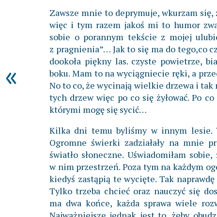
Zawsze mnie to deprymuje, wkurzam się, ż
więc i tym razem jakoś mi to humor zwa
sobie o porannym tekście z mojej ulubi
z pragnienia”… Jak to się ma do tego,co 
dookoła piękny las. czyste powietrze, bi
«
boku. Mam to na wyciągniecie ręki, a prze
No to co, że wycinają wielkie drzewa i tak 
tych drzew więc po co się żyłować. Po co
którymi mogę się sycić…
Kilka dni temu byliśmy w innym lesie. 
Ogromne świerki zadziałały na mnie przy
światło słoneczne. Uświadomiłam sobie, ż
w nim przestrzeń. Poza tym na każdym og
kiedyś zastąpią te wycięte. Tak naprawdę
Tylko trzeba chcieć oraz nauczyć się dos
ma dwa końce, każda sprawa wiele rozw
Najważniejsze jednak jest to, żeby obud