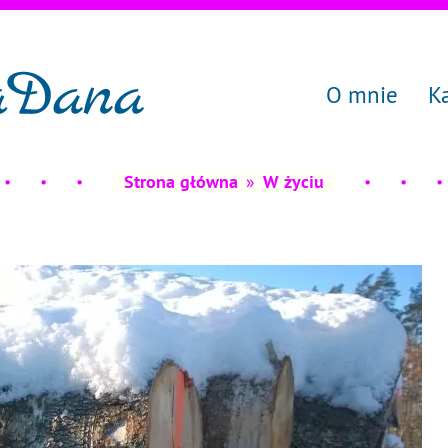
O mnie
K
Strona główna
»
W życiu