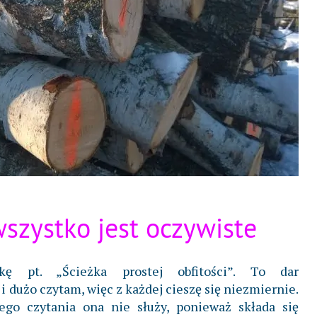
wszystko jest oczywiste
kę pt. „Ścieżka prostej obfitości”. To dar
 i dużo czytam, więc z każdej cieszę się niezmiernie.
ego czytania ona nie służy, ponieważ składa się