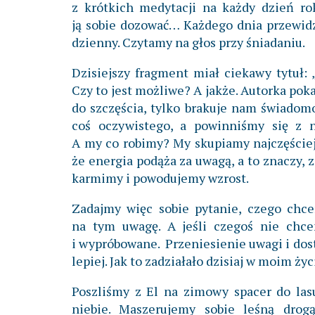
z krótkich medytacji na każdy dzień ro
ją sobie dozować… Każdego dnia przewidzi
dzienny. Czytamy na głos przy śniadaniu.
Dzisiejszy fragment miał ciekawy tytuł: 
Czy to jest możliwe? A jakże. Autorka po
do szczęścia, tylko brakuje nam świadomo
coś oczywistego, a powinniśmy się z n
A my co robimy? My skupiamy najczęściej
że energia podąża za uwagą, a to znaczy, 
karmimy i powodujemy wzrost.
Zadajmy więc sobie pytanie, czego ch
na tym uwagę. A jeśli czegoś nie chce
i wypróbowane. Przeniesienie uwagi i dos
lepiej. Jak to zadziałało dzisiaj w moim życ
Poszliśmy z El na zimowy spacer do lasu
niebie. Maszerujemy sobie leśną drog