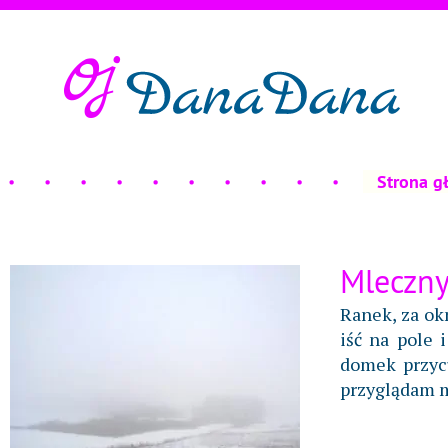
Strona g
Mleczny
Ranek, za ok
iść na pole 
domek przycu
przyglądam m