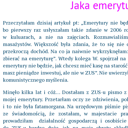
Jaka emeryt
Przeczytałam dzisiaj artykuł pt: „Emerytury nie bę
bo pierwszy raz usłyszałam takie zdanie w 2006 r
w kuluarach, a nie na zajęciach. Rozmawialiśmy
masażystów. Większość była zdania, że to się nie 
przekroczą dochód. Na co ja naiwnie wykrzyknęłam: 
zbierać na emeryturę”. Wtedy kolega W. spojrzał na
emerytury nie będzie, jak chcesz mieć kasę na starość 
masz pieniądze inwestuj, ale nie w ZUS”. Nie uwierzy
komunistycznego myślenia.
Minęło kilka lat i cóż… Dostałam z ZUS-u pismo z
mojej emerytury. Przetarłam oczy ze zdziwienia, pol
i to nie była fatamorgana. Na urzędowym piśmie pi
ze świadomością, że zostałam, w majestacie pr
prowadziłam działalność gospodarczą i osobiści
do ZUS-u bardzo dużą, jak na moje obroty skład