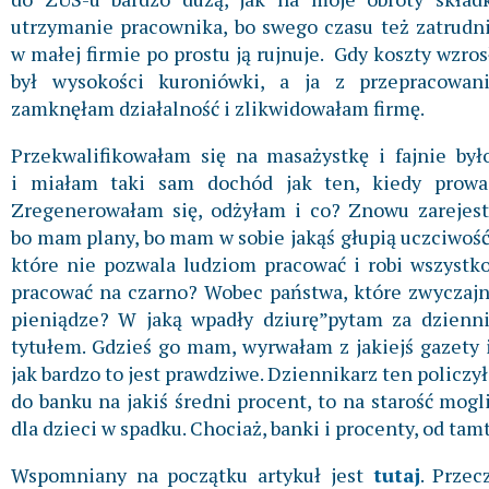
utrzymanie pracownika, bo swego czasu też zatrudn
w małej firmie po prostu ją rujnuje. Gdy koszty wzr
był wysokości kuroniówki, a ja z przepracowan
zamknęłam działalność i zlikwidowałam firmę.
Przekwalifikowałam się na masażystkę i fajnie był
i miałam taki sam dochód jak ten, kiedy prowad
Zregenerowałam się, odżyłam i co? Znowu zarejes
bo mam plany, bo mam w sobie jakąś głupią uczciwo
które nie pozwala ludziom pracować i robi wszystko
pracować na czarno? Wobec państwa, które zwyczajni
pieniądze? W jaką wpadły dziurę”pytam za dzienni
tytułem. Gdzieś go mam, wyrwałam z jakiejś gazety 
jak bardzo to jest prawdziwe. Dziennikarz ten policzy
do banku na jakiś średni procent, to na starość mogli
dla dzieci w spadku. Chociaż, banki i procenty, od tam
Wspomniany na początku artykuł jest
tutaj
. Prze