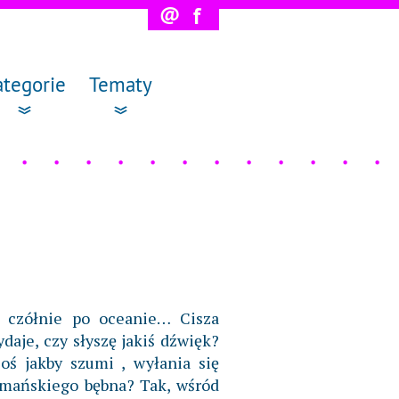
@
f
ategorie
Tematy
 czółnie po oceanie… Cisza
daje, czy słyszę jakiś dźwięk?
oś jakby szumi , wyłania się
amańskiego bębna? Tak, wśród