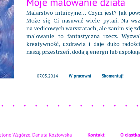
Moje malowanie działa
Malarstwo intuicyjne… Czym jest? Jak pows
Może się Ci nasuwać wiele pytań. Na wsz
na vedicowych warsztatach, ale zanim się z
malowanie to fantastyczna rzecz. Wyzwa
kreatywność, uzdrawia i daje dużo radoś
naszą przestrzeń, dodają energii lub uspokaja
W pracowni
Skomentuj!
07.05.2014
elone Wzgórze. Danuta Kozłowska
Kontakt
O ciastk