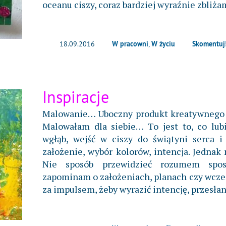
oceanu ciszy, coraz bardziej wyraźnie zbliża
W pracowni
W życiu
Skomentuj
18.09.2016
,
Inspiracje
Malowanie… Uboczny produkt kreatywnego 
Malowałam dla siebie… To jest to, co lubi
wgłąb, wejść w ciszy do świątyni serca i 
założenie, wybór kolorów, intencja. Jednak n
Nie sposób przewidzieć rozumem sposo
zapominam o założeniach, planach czy wcze
za impulsem, żeby wyrazić intencję, przesłan