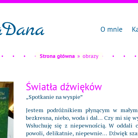
O mnie
K
Strona główna
»
obrazy
Światła dźwięków
„Spotkanie na wyspie”
Jestem podróżnikiem płynącym w małym
bezkresna, niebo, woda i dal… Czy mi się wy
Wsłuchuję się z niepewnością. W oddali c
powoli, delikatnie, niepewnie… Dźwięk sz