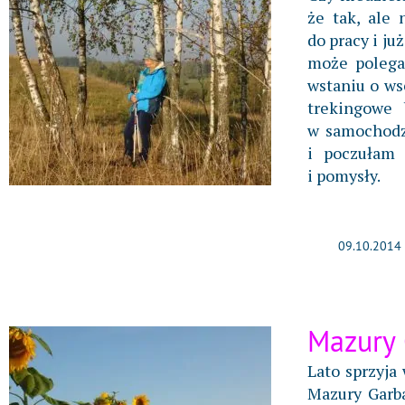
że tak, ale 
do pracy i ju
może polega
wstaniu o ws
trekingowe 
w samochodz
i poczułam 
i pomysły.
09.10.2014
Mazury 
Lato sprzyja
Mazury Garba