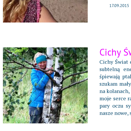
17.09.2015
Cichy Ś
Cichy Świat 
subtelną en
śpiewają pta
szukam małyc
na kolanach, 
moje serce r
pary oczu s
nasze nowe, s