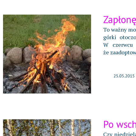
Zapłonę
To ważny mom
górki otocz
W czerwcu 
że zaadoptow
25.05.2015
Po wsch
Czy niedziel