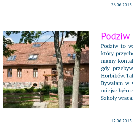
26.06.2015
Podziw
Podziw to ws
który przych
mamy kontak
gdy przebyw
Horbików. Tak
Bywałam w wi
miejsc było c
Szkoły wracam
12.06.2015