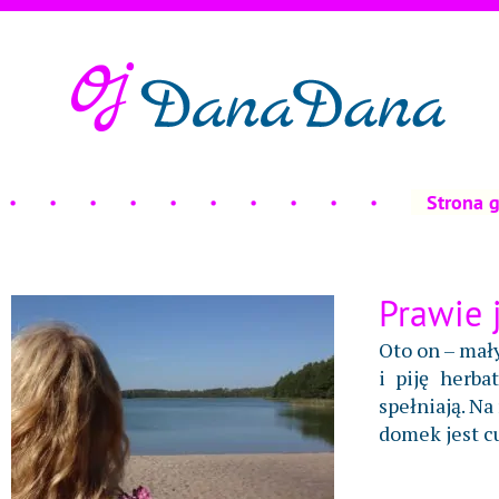
Strona 
Prawie 
Oto on – mał
i piję herb
spełniają. Na
domek jest cu