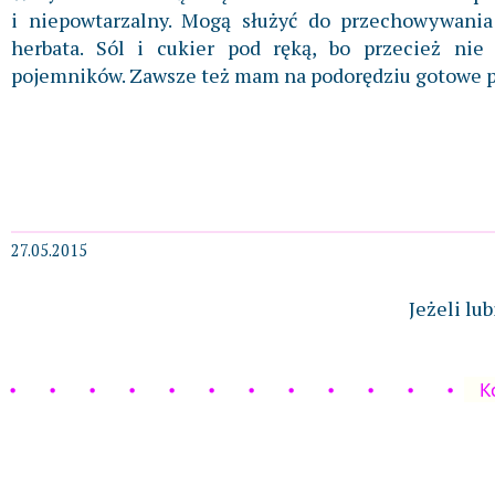
i niepowtarzalny. Mogą służyć do przechowywani
herbata. Sól i cukier pod ręką, bo przecież ni
pojemników. Zawsze też mam na podorędziu gotowe p
27.05.2015
Jeżeli lu
K