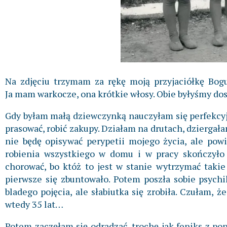
Na zdjęciu trzymam za rękę moją przyjaciółkę Bogu
Ja mam warkocze, ona krótkie włosy. Obie byłyśmy do
Gdy byłam małą dziewczynką nauczyłam się perfekcyjn
prasować, robić zakupy. Działam na drutach, dziergała
nie będę opisywać perypetii mojego życia, ale pow
robienia wszystkiego w domu i w pracy skończyło 
chorować, bo któż to jest w stanie wytrzymać takie
pierwsze się zbuntowało. Potem poszła sobie psychi
bladego pojęcia, ale słabiutka się zrobiła. Czułam, 
wtedy 35 lat…
Potem zaczęłam się odradzać, trochę jak feniks z pop