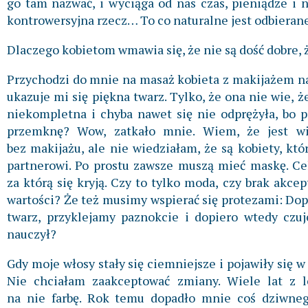
go tam nazwać, i wyciąga od nas czas, pieniądze i n
kontrowersyjna rzecz… To co naturalne jest odbierane
Dlaczego kobietom wmawia się, że nie są dość dobre, ż
Przychodzi do mnie na masaż kobieta z makijażem na
ukazuje mi się piękna twarz. Tylko, że ona nie wie, że
niekompletna i chyba nawet się nie odprężyła, bo p
przemknę? Wow, zatkało mnie. Wiem, że jest wi
bez makijażu, ale nie wiedziałam, że są kobiety, kt
partnerowi. Po prostu zawsze muszą mieć maskę. Ce
za którą się kryją. Czy to tylko moda, czy brak akcep
wartości? Że też musimy wspierać się protezami: Do
twarz, przyklejamy paznokcie i dopiero wtedy czuj
nauczył?
Gdy moje włosy stały się ciemniejsze i pojawiły się w
Nie chciałam zaakceptować zmiany. Wiele lat z 
na nie farbę. Rok temu dopadło mnie coś dziwn