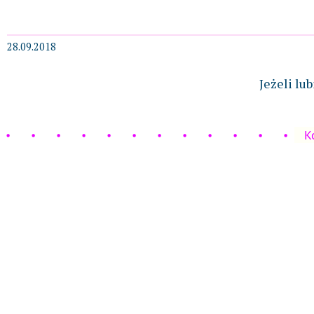
28.09.2018
Jeżeli lu
K