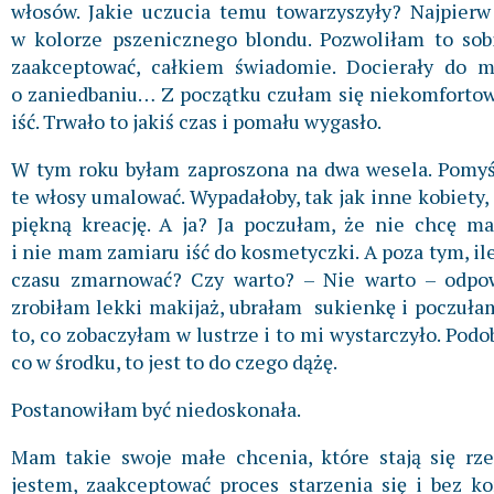
włosów. Jakie uczucia temu towarzyszyły? Najpierw
w kolorze pszenicznego blondu. Pozwoliłam to sob
zaakceptować, całkiem świadomie. Docierały do 
o zaniedbaniu… Z początku czułam się niekomfortowo
iść. Trwało to jakiś czas i pomału wygasło.
W tym roku byłam zaproszona na dwa wesela. Pomyśl
te włosy umalować. Wypadałoby, tak jak inne kobiety, 
piękną kreację. A ja? Ja poczułam, że nie chcę ma
i nie mam zamiaru iść do kosmetyczki. A poza tym, il
czasu zmarnować? Czy warto? – Nie warto – odpo
zrobiłam lekki makijaż, ubrałam sukienkę i poczułam
to, co zobaczyłam w lustrze i to mi wystarczyło. Podo
co w środku, to jest to do czego dążę.
Postanowiłam być niedoskonała.
Mam takie swoje małe chcenia, które stają się rze
jestem, zaakceptować proces starzenia się i bez 