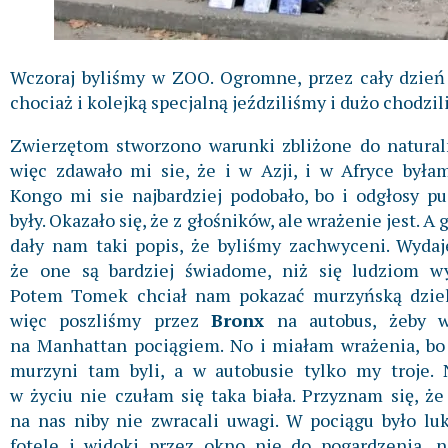
Wczoraj byliśmy w ZOO. Ogromne, przez cały dzień 
chociaż i kolejką specjalną jeździliśmy i dużo chodzil
Zwierzętom stworzono warunki zbliżone do natural
więc zdawało mi sie, że i w Azji, i w Afryce byłam
Kongo mi sie najbardziej podobało, bo i odgłosy pu
były. Okazało się, że z głośników, ale wrażenie jest. A 
dały nam taki popis, że byliśmy zachwyceni. Wydaje
że one są bardziej świadome, niż się ludziom wy
Potem Tomek chciał nam pokazać murzyńską dziel
więc poszliśmy przez
Bronx
na autobus, żeby w
na Manhattan pociągiem. No i miałam wrażenia, bo
murzyni tam byli, a w autobusie tylko my troje. 
w życiu nie czułam się taka biała. Przyznam się, że
na nas niby nie zwracali uwagi. W pociągu było lu
fotele i widoki przez okno nie do pogardzenia, 