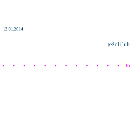
12.01.2014
Jeżeli lu
K