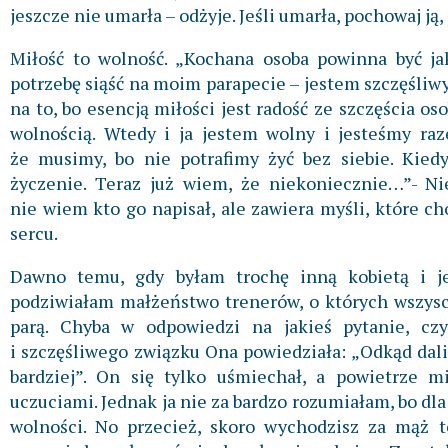
jeszcze nie umarła – odżyje. Jeśli umarła, pochowaj ją,
Miłość to wolność. „Kochana osoba powinna być ja
potrzebę siąść na moim parapecie – jestem szczęśliwy.
na to, bo esencją miłości jest radość ze szczęścia os
wolnością. Wtedy i ja jestem wolny i jesteśmy raz
że musimy, bo nie potrafimy żyć bez siebie. Kiedy
życzenie. Teraz już wiem, że niekoniecznie…”- N
nie wiem kto go napisał, ale zawiera myśli, które c
sercu.
Dawno temu, gdy byłam trochę inną kobietą i je
podziwiałam małżeństwo trenerów, o których wszyscy
parą. Chyba w odpowiedzi na jakieś pytanie, czy
i szczęśliwego związku Ona powiedziała: „Odkąd dal
bardziej”. On się tylko uśmiechał, a powietrze 
uczuciami. Jednak ja nie za bardzo rozumiałam, bo d
wolności. No przecież, skoro wychodzisz za mąż to