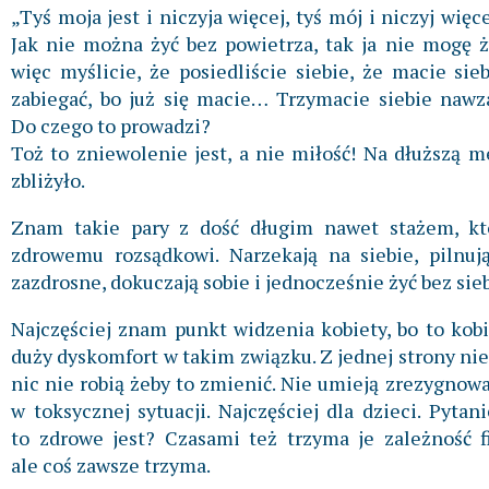
„Tyś moja jest i niczyja więcej, tyś mój i niczyj więc
Jak nie można żyć bez powietrza, tak ja nie mogę żyć
więc myślicie, że posiedliście siebie, że macie sieb
zabiegać, bo już się macie… Trzymacie siebie nawz
Do czego to prowadzi?
Toż to zniewolenie jest, a nie miłość! Na dłuższą m
zbliżyło.
Znam takie pary z dość długim nawet stażem, któ
zdrowemu rozsądkowi. Narzekają na siebie, pilnują 
zazdrosne, dokuczają sobie i jednocześnie żyć bez sie
Najczęściej znam punkt widzenia kobiety, bo to kob
duży dyskomfort w takim związku. Z jednej strony nie g
nic nie robią żeby to zmienić. Nie umieją zrezygnować
w toksycznej sytuacji. Najczęściej dla dzieci. Pytani
to zdrowe jest? Czasami też trzyma je zależność f
ale coś zawsze trzyma.