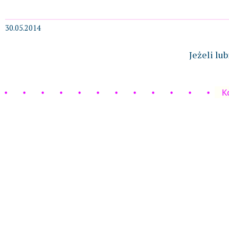
30.05.2014
Jeżeli lu
K