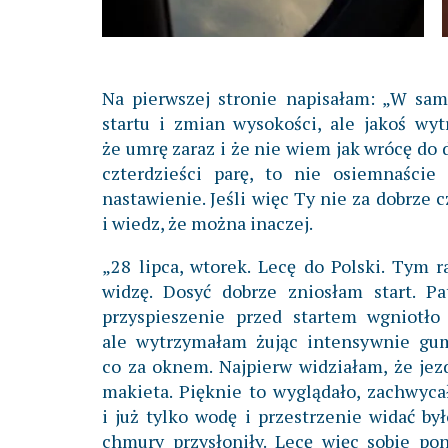
Na pierwszej stronie napisałam: „W sam
startu i zmian wysokości, ale jakoś wy
że umrę zaraz i że nie wiem jak wrócę do 
czterdzieści parę, to nie osiemnaście
nastawienie. Jeśli więc Ty nie za dobrze
i wiedz, że można inaczej.
„28 lipca, wtorek. Lecę do Polski. Tym
widzę. Dosyć dobrze zniosłam start. P
przyspieszenie przed startem wgniotło
ale wytrzymałam żując intensywnie gu
co za oknem. Najpierw widziałam, że jez
makieta. Pięknie to wyglądało, zachwyca
i już tylko wodę i przestrzenie widać by
chmury przysłoniły. Lecę więc sobie po