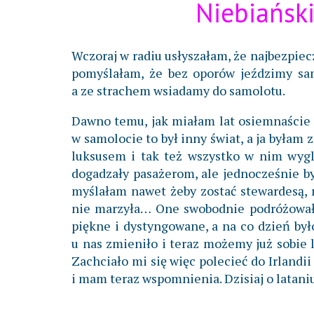
Niebiańsk
Wczoraj w radiu usłyszałam, że najbezpie
pomyślałam, że bez oporów jeździmy sa
a ze strachem wsiadamy do samolotu.
Dawno temu, jak miałam lat osiemnaście l
w samolocie to był inny świat, a ja była
luksusem i tak też wszystko w nim wyglą
dogadzały pasażerom, ale jednocześnie by
myślałam nawet żeby zostać stewardesą, 
nie marzyła… One swobodnie podróżowały,
piękne i dystyngowane, a na co dzień było
u nas zmieniło i teraz możemy już sobie l
Zachciało mi się więc polecieć do Irlandii
i mam teraz wspomnienia. Dzisiaj o lataniu