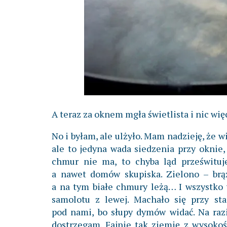
A teraz za oknem mgła świetlista i nic więc
No i byłam, ale ulżyło. Mam nadzieję, że w
ale to jedyna wada siedzenia przy oknie,
chmur nie ma, to chyba ląd prześwituje
a nawet domów skupiska. Zielono – brą
a na tym białe chmury leżą… I wszystko 
samolotu z lewej. Machało się przy star
pod nami, bo słupy dymów widać. Na raz
dostrzegam. Fajnie tak ziemię z wysokośc