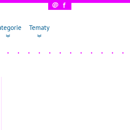
@
f
ategorie
Tematy