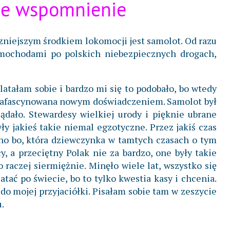
ie wspomnienie
czniejszym środkiem lokomocji jest samolot. Od razu
mochodami po polskich niebezpiecznych drogach,
atałam sobie i bardzo mi się to podobało, bo wtedy
m zafascynowana nowym doświadczeniem. Samolot był
dało. Stewardesy wielkiej urody i pięknie ubrane
ły jakieś takie niemal egzotyczne. Przez jakiś czas
no bo, która dziewczynka w tamtych czasach o tym
 a przeciętny Polak nie za bardzo, one były takie
 raczej siermiężnie. Minęło wiele lat, wszystko się
atać po świecie, bo to tylko kwestia kasy i chcenia.
 do mojej przyjaciółki. Pisałam sobie tam w zeszycie
.