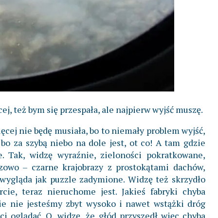
ej, też bym się przespała, ale najpierw wyjść muszę.
ięcej nie będę musiała, bo to niemały problem wyjść,
 bo za szybą niebo na dole jest, ot co! A tam gdzie
. Tak, widzę wyraźnie, zieloności pokratkowane,
zowo – czarne krajobrazy z prostokątami dachów,
wygląda jak puzzle zadymione. Widzę też skrzydło
cie, teraz nieruchome jest. Jakieś fabryki chyba
ie nie jesteśmy zbyt wysoko i nawet wstążki dróg
i oglądać. O, widzę, że głód przyszedł więc chyba