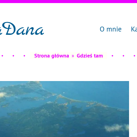
O mnie
K
Strona główna
»
Gdzieś tam