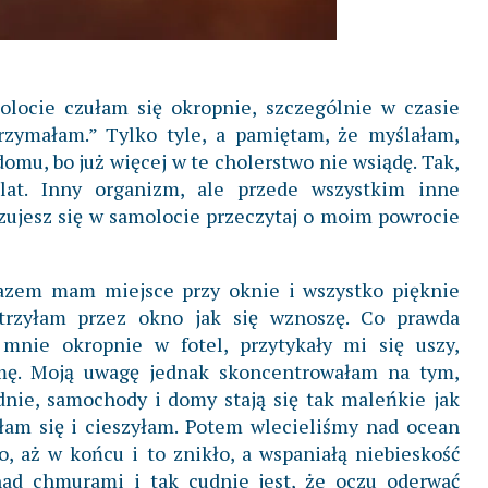
olocie czułam się okropnie, szczególnie w czasie
trzymałam.” Tylko tyle, a pamiętam, że myślałam,
domu, bo już więcej w te cholerstwo nie wsiądę. Tak,
 lat. Inny organizm, ale przede wszystkim inne
 czujesz się w samolocie przeczytaj o moim powrocie
 razem mam miejsce przy oknie i wszystko pięknie
atrzyłam przez okno jak się wznoszę. Co prawda
 mnie okropnie w fotel, przytykały mi się uszy,
mę. Moją uwagę jednak skoncentrowałam na tym,
dnie, samochody i domy stają się tak maleńkie jak
łam się i cieszyłam. Potem wlecieliśmy nad ocean
ło, aż w końcu i to znikło, a wspaniałą niebieskość
nad chmurami i tak cudnie jest, że oczu oderwać