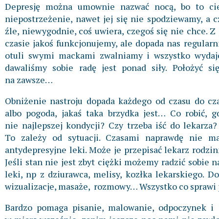
Depresję można umownie nazwać nocą, bo to cie
niepostrzeżenie, nawet jej się nie spodziewamy, a 
źle, niewygodnie, coś uwiera, czegoś się nie chce. 
czasie jakoś funkcjonujemy, ale dopada nas regularni
otuli swymi mackami zwalniamy i wszystko wydaje
dawaliśmy sobie radę jest ponad siły. Położyć si
na zawsze…
Obniżenie nastroju dopada każdego od czasu do czas
albo pogoda, jakaś taka brzydka jest… Co robić, 
nie najlepszej kondycji? Czy trzeba iść do lekarz
To zależy od sytuacji. Czasami naprawdę nie ma
antydepresyjne leki. Może je przepisać lekarz rodzin
Jeśli stan nie jest zbyt ciężki możemy radzić sobie 
leki, np z dziurawca, melisy, kozłka lekarskiego. D
wizualizacje, masaże, rozmowy… Wszystko co sprawi p
Bardzo pomaga pisanie, malowanie, odpoczynek i za