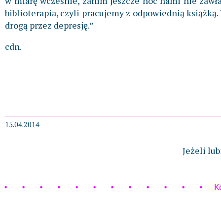
w miarę wcześnie, zanim jeszcze noc nami nie zawład
biblioterapia, czyli pracujemy z odpowiednią książką
drogą przez depresję.”
cdn.
15.04.2014
Jeżeli lu
K