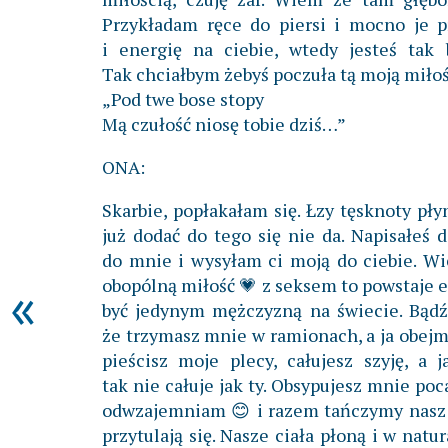
Przykładam ręce do piersi i mocno je p
i energię na ciebie, wtedy jesteś tak
Tak chciałbym żebyś poczuła tą moją miłoś
„Pod twe bose stopy
Mą czułość niosę tobie dziś…”
ONA:
Skarbie, popłakałam się. Łzy tęsknoty p
już dodać do tego się nie da. Napisałeś 
do mnie i wysyłam ci moją do ciebie. Wi
«
obopólną miłość 💗 z seksem to powstaje e
być jedynym mężczyzną na świecie. Bądź
że trzymasz mnie w ramionach, a ja obejm
pieścisz moje plecy, całujesz szyję, a 
tak nie całuje jak ty. Obsypujesz mnie poc
odwzajemniam 😊 i razem tańczymy nasz m
przytulają się. Nasze ciała płoną i w natura