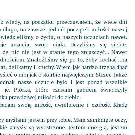
uż wtedy, na początku przeczuwałem, że wiele dni
 długo, na zawsze. Jednak początek miłości naszej
 wiedzieliśmy o życiu, o naszych uczuciach nawet.
je uczucia, swoje ciała. Uczyliśmy się siebie.
ź, że nic nie jest w stanie tego zniszczyć… Nawet
udnościom. Znaleźliśmy się po to, żeby kochać…na
iat, delikatny i kruchy. Wiem jak bardzo trzeba dbać
myśleć o niej jak o skarbie największym. Strzec. Jakże
 Jednak nasze uczucie bylo i jest ponad wszelkie
y je. Piórka, które czasami gubiłem świadczyły
raku prawdziwej miłości do ciebie.
ładam swoją miłość, uwielbienie i czułość. Kładę
cy myślami jestem przy tobie. Mam zamknięte oczy,
kie zmysły są wyostrzone. Jestem energią, jestem
oko w moim sercu jest piękne i wielkie uczucie.