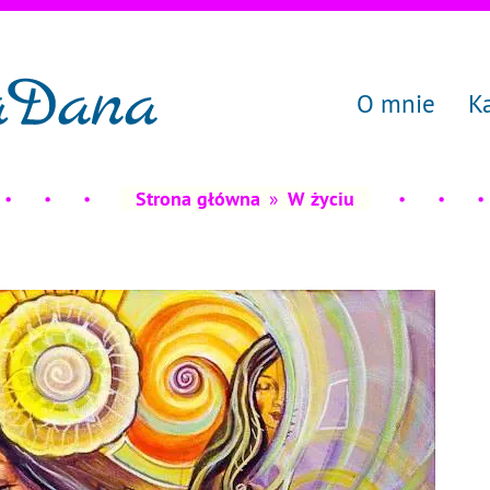
O mnie
K
Strona główna
»
W życiu