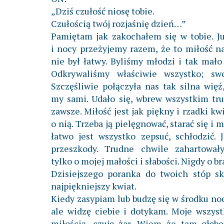
„Dziś czułość niosę tobie.
Czułością twój rozjaśnię dzień…”
Pamiętam jak zakochałem się w tobie. J
i nocy przeżyjemy razem, że to miłość na
nie był łatwy. Byliśmy młodzi i tak mało
Odkrywaliśmy właściwie wszystko; swo
Szczęśliwie połączyła nas tak silna wię
my sami. Udało się, wbrew wszystkim tr
zawsze. Miłość jest jak piękny i rzadki kw
o nią. Trzeba ją pielęgnować, starać się i 
łatwo jest wszystko zepsuć, schłodzić.
przeszkody. Trudne chwile zahartował
tylko o mojej małości i słabości. Nigdy o b
Dzisiejszego poranka do twoich stóp sk
najpiękniejszy kwiat.
Kiedy zasypiam lub budzę się w środku no
ale widzę ciebie i dotykam. Moje wszyst
miłością, czuję żar. Wiem że tam głęb