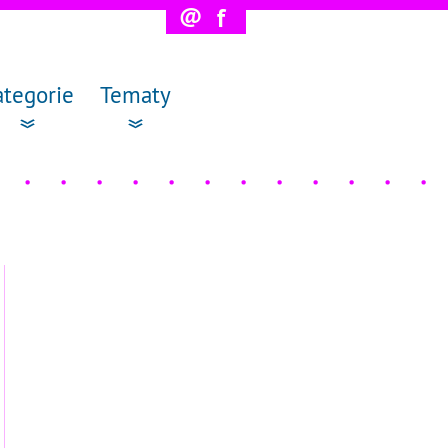
@
f
ategorie
Tematy