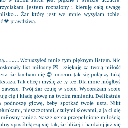
rzyciskam. Jestem rozpalony i kieruję całą uwagę
 blisko… Żar który jest we mnie wysyłam tobie.
ć 💗 prawdziwą.
łyną………. Wzruszyłeś mnie tym pięknym listem. Nic
doskonały list miłosny 💌 Dziękuję za twoją miłość
esz, że kocham cię 😍 mocno. Jak się połączy taką
kstaza. Tak chcę i myślę że ty też. Dla mnie mógłbyś
 zawsze. Twój żar czuję w sobie. Wyobrażam sobie
uję cię i kładę głowę na twoim ramieniu. Delikatnie
ja podnoszę głowę, żeby spotkać twoje usta. Nikt
ałunkami, pieszczotami, czułymi słowami, a ja ci się
iłosny taniec. Nasze serca przepełnione miłością
lny sposób łączą się tak, że bliżej i bardziej już się