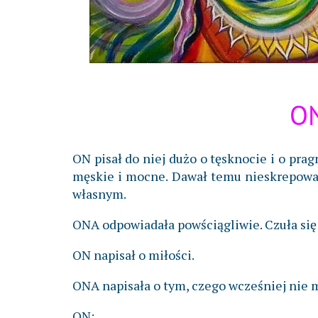
ON
ON pisał do niej dużo o tęsknocie i o prag
męskie i mocne. Dawał temu nieskrepowany
własnym.
ONA odpowiadała powściągliwie. Czuła się
ON napisał o miłości.
ONA napisała o tym, czego wcześniej nie
ON: