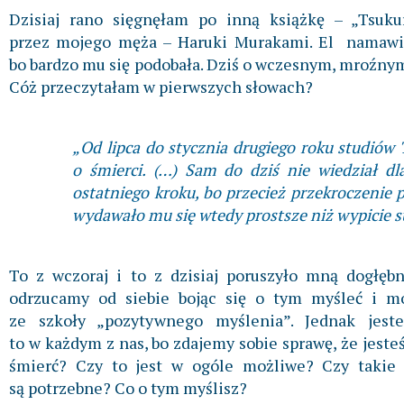
Dzisiaj rano sięgnęłam po inną książkę – „Tsukur
przez mojego męża – Haruki Murakami. El namawia
bo bardzo mu się podobała. Dziś o wczesnym, mroźnym
Cóż przeczytałam w pierwszych słowach?
„Od lipca do stycznia drugiego roku studiów
o śmierci. (…) Sam do dziś nie wiedział dl
ostatniego kroku, bo przecież przekroczenie p
wydawało mu się wtedy prostsze niż wypicie s
To z wczoraj i to z dzisiaj poruszyło mną dogłęb
odrzucamy od siebie bojąc się o tym myśleć i mó
ze szkoły „pozytywnego myślenia”. Jednak jest
to w każdym z nas, bo zdajemy sobie sprawę, że jeste
śmierć? Czy to jest w ogóle możliwe? Czy takie 
są potrzebne? Co o tym myślisz?