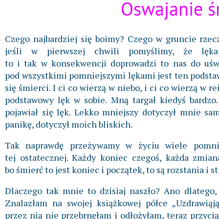
Oswajanie ś
Czego najbardziej się boimy? Czego w gruncie rzec
jeśli w pierwszej chwili pomyślimy, że lęka
to i tak w konsekwencji doprowadzi to nas do uśw
pod wszystkimi pomniejszymi lękami jest ten podstaw
się śmierci. I ci co wierzą w niebo, i ci co wierzą w r
podstawowy lęk w sobie. Mną targał kiedyś bardzo.
pojawiał się lęk. Lekko mniejszy dotyczył mnie sam
panikę, dotyczył moich bliskich.
Tak naprawdę przeżywamy w życiu wiele pomni
tej ostatecznej. Każdy koniec czegoś, każda zmian
bo śmierć to jest koniec i początek, to są rozstania i st
Dlaczego tak mnie to dzisiaj naszło? Ano dlatego,
Znalazłam na swojej książkowej półce „Uzdrawiąj
przez nią nie przebrnęłam i odłożyłam, teraz przyci