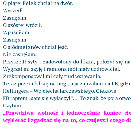
O piątej Felek chcial na dwór.
Wyszedł.
Zasnęłam.
O szóstej wrócił.
Wpuściłam.
Zasnęłam.
O siódmej znów chciał jeść.
Nie zasnęłam.
Przyszedł syty i zadowolony do łóżka, położył się n
Wygrzał mi szyję i ramiona mój mały uzdrowiciel.
Zrekompensował mi cały trud wstawania.
Teraz przeniósł się na nogi, a ja zajrzałam na FB, gd
Hellingera – Wojciecha Jarczewskiego. Ciekawe.
FB raptem „sam się wyłączył”…. To znak, że pora otw
Czytam:
„Prawdziwa wolność i jednocześnie koniec cie
wybierać i zgadzać się na to, co czujesz i czeg