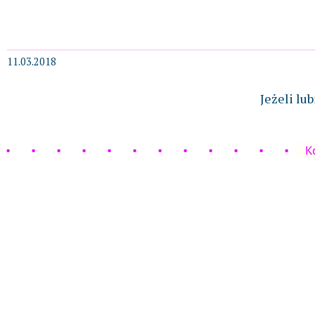
11.03.2018
Jeżeli lu
K