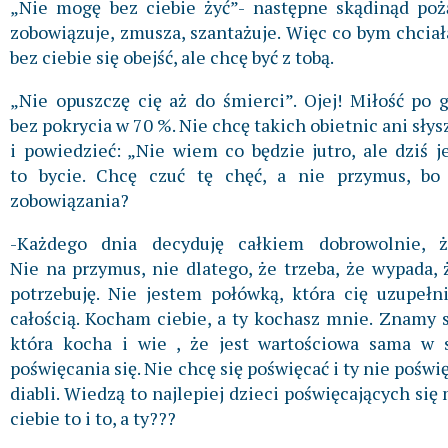
„Nie mogę bez ciebie żyć”- następne skądinąd po
zobowiązuje, zmusza, szantażuje. Więc co bym chciał
bez ciebie się obejść, ale chcę być z tobą.
„Nie opuszczę cię aż do śmierci”. Ojej! Miłość po 
bez pokrycia w 70 %. Nie chcę takich obietnic ani słys
i powiedzieć: „Nie wiem co będzie jutro, ale dziś 
to bycie. Chcę czuć tę chęć, a nie przymus, bo p
zobowiązania?
-Każdego dnia decyduję całkiem dobrowolnie,
Nie na przymus, nie dlatego, że trzeba, że wypada, 
potrzebuję. Nie jestem połówką, która cię uzupełni
całością. Kocham ciebie, a ty kochasz mnie. Znamy s
która kocha i wie , że jest wartościowa sama w 
poświęcania się. Nie chcę się poświęcać i ty nie poświę
diabli. Wiedzą to najlepiej dzieci poświęcających się
ciebie to i to, a ty???