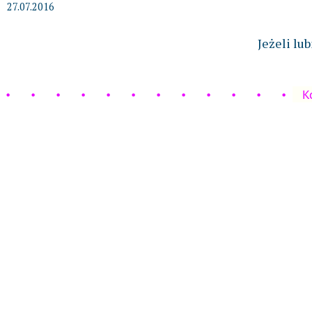
27.07.2016
Jeżeli lu
K